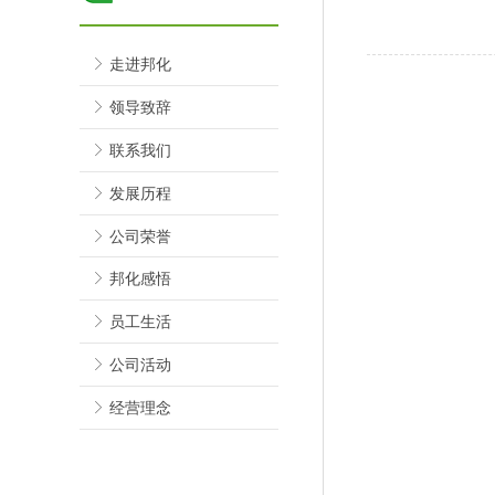
ꁕ
走进邦化
ꁕ
领导致辞
ꁕ
联系我们
ꁕ
发展历程
ꁕ
公司荣誉
ꁕ
邦化感悟
ꁕ
员工生活
ꁕ
公司活动
ꁕ
经营理念