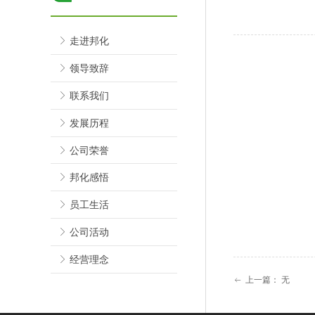
ꁕ
走进邦化
ꁕ
领导致辞
ꁕ
联系我们
ꁕ
发展历程
ꁕ
公司荣誉
ꁕ
邦化感悟
ꁕ
员工生活
ꁕ
公司活动
ꁕ
经营理念
上一篇：
无
ꂃ